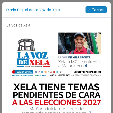
Suscríbete
× Cerrar
Diario Digital de La Voz de Xela
Directorio
La Voz de Xela
Copa Centroamericana
Patzicía
Escritura
N
Danilo, el señor que
tramitó un permiso para
alimentar a perritos en