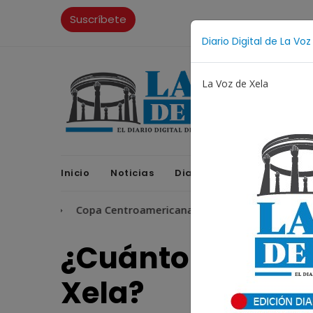
Suscríbete
Diario Digital de La Voz
La Voz de Xela
Inicio
Noticias
Diario Digital
Opinione
i
Copa Centroamericana
Patzicía
Escritura
¿Cuánto cobran l
Xela?