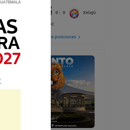
0 : 0
Plaza Amador
Xelajú
MC
Mira la tabla de posiciones