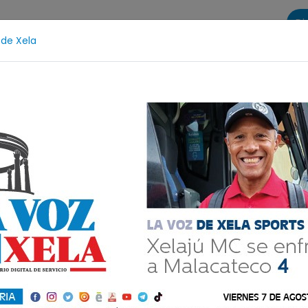
Di
 de Xela
s
La Voz de Xela Sports
Contáctanos
LA VOZ 25
Noveno Aniversario
Fichajes
Niñez y Adolescenc
os bicitaxi en