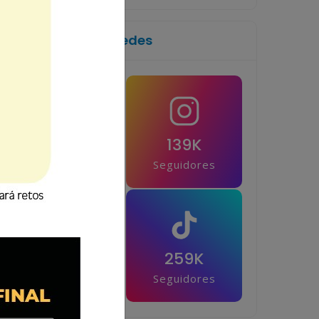
Síguenos en las redes
1M
139K
Seguidores
Seguidores
42.5K
259K
Seguidores
Seguidores