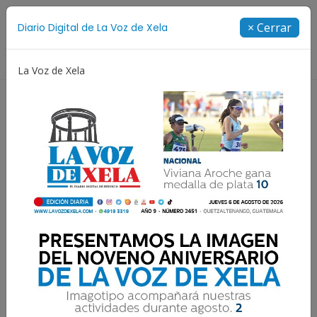
Suscríbete
× Cerrar
Diario Digital de La Voz de Xela
Directorio
La Voz de Xela
Niñez y Adolescencia
Estafa
Protección Infanti
Claudio Andrés de
Oliveira: despierta interés
en Brasil y en Europa