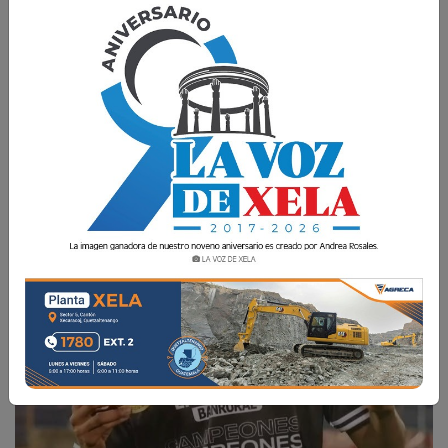
El juvenil de Xelajú MC se consagró campeón en
el mismo torneo en el que debutó.
La Voz de Xela
3 Enero 2025 14:54
Comparte