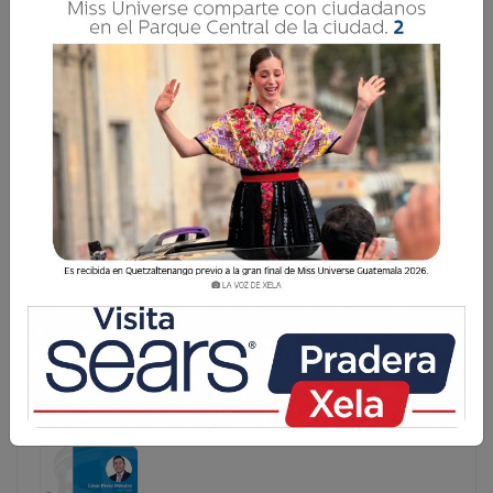
ESTA ES LA EMPRESA QUE CLIMATIZARÁ LA
PISCINA DEL CENTRO RECREATIVO EL CHIRRIEZ
La comuna quetzalteca invertirá un cuarto de millón de
quetzales por climatizar la piscina del centro recreativo
“Danilo López” más conocido como El Chirriez, ubicado
en la zona 2 de Xela. El pasado 16 de diciembre el
concejo autorizó contratar a
La comuna quetzalteca invertirá un cuarto de millón de
quetzales por climatizar la piscina del centro
recreativo “Danilo López” más conocido como El
Chirriez, ubicado en la zona 2 de Xela. El pasado 16 de
diciembre el concejo autorizó contratar a...