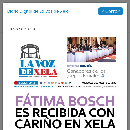
Suscríbete
× Cerrar
Diario Digital de La Voz de Xela
Directorio
La Voz de Xela
Adolescencia
Estafa
Protección Infantil
Incen
Resultados para:
Zona 2