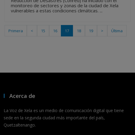
Reducción de Desastres (Conred) ha iniciado con el
monitoreo de sectores y zonas de la ciudad de Xela
vulnerables a estas condiciones climáticas. ...
Primera
<
15
16
17
18
19
>
Última
Acerca de
La Voz de Xela es un medio de comunicación digital que tiene
sede en la segunda ciudad más importante del país,
Quetzaltenango.