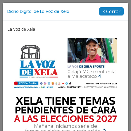
Suscríbete
× Cerrar
Diario Digital de La Voz de Xela
Directorio
La Voz de Xela
Jorge Messi
Copa Centroamericana
Patzicía
Resultados para:
Subsidio a Combustibles