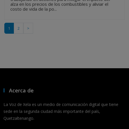
alza en los precios de los combustibles y aliviar el
costo de vida de la po...
1
2
>
Acerca de
La Voz de Xela es un medio de comunicación digital que tiene
sede en la segunda ciudad más importante del país,
Quetzaltenango.