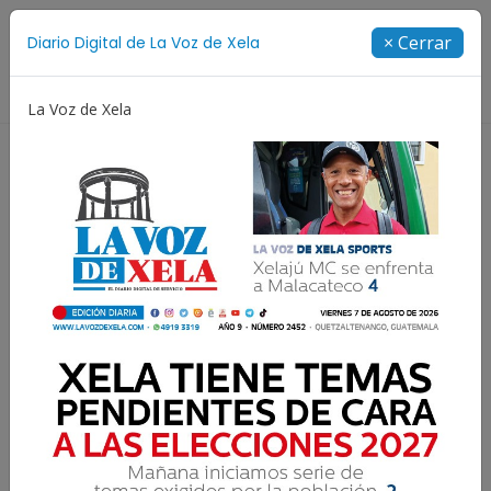
Suscríbete
× Cerrar
Diario Digital de La Voz de Xela
Directorio
La Voz de Xela
Jorge Messi
Copa Centroamericana
Patzicía
Resultados para:
Sporting San Miguelito