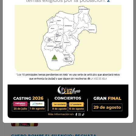
SUSPENDEN A CHEPO CALDERÓN POR PRESUNTO
AMAÑO EN PANAMÁ
El exportero de Xelajú MC, José Calderón, es suspendido
provisionalmente por seis meses de toda actividad
relacionada con el futbol por decisión de la Comisión
Disciplinaria de la Federación Panameña d
El exportero de Xelajú MC, José Calderón, es
suspendido provisionalmente por seis meses de toda
actividad relacionada con el futbol por decisión de la
Comisión Disciplinaria de la Federación Panameña d...
CHEPO ROMPE EL SILENCIO: RECHAZA