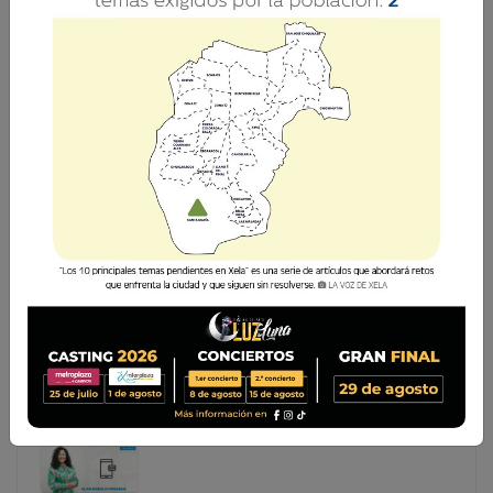
SANAR LA HERIDA INVISIBLE DEL DUELO
GESTACIONAL
Existe un dolor que rara vez encuentra espacio en la
conversación cotidiana: el que se siente al sostener unos
brazos vacíos tras haber albergado la promesa de una
vida. La pérdida de una gestación deseada es una
experienc
Existe un dolor que rara vez encuentra espacio en la
conversación cotidiana: el que se siente al sostener
unos brazos vacíos tras haber albergado la promesa
de una vida. La pérdida de una gestación deseada es
una experienc...