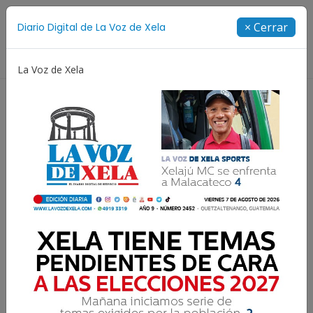
Suscríbete
× Cerrar
Diario Digital de La Voz de Xela
Directorio
La Voz de Xela
na
Patzicía
Escritura
Noveno Aniversario
Resultados para:
Salud