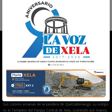
Lo sentimos, no hay resultados para tu búsqueda.
Acerca de
La Voz de Xela es un medio de comunicación digital que tiene
sede en la segunda ciudad más importante del país,
Quetzaltenango.
La Voz de Xela es un medio multiplataformas, disponible en
redes sociales, portal de noticias y diario digital nocturno.
Sus colores emanan de la bandera de Quetzaltenango; su isotipo
es el Templete del Parque Central de Xela, sostenido por manos