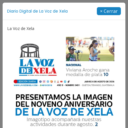
Suscríbete
× Cerrar
Diario Digital de La Voz de Xela
Directorio
La Voz de Xela
o
Fichajes
Niñez y Adolescencia
Estafa
P
Resultados para:
Primera División