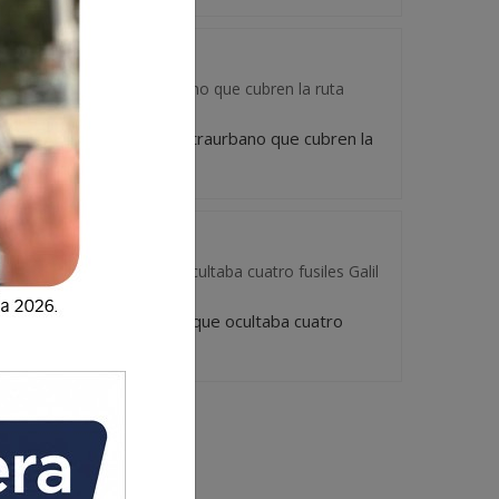
es del transporte extraurbano que cubren la ruta
unidades del transporte extraurbano que cubren la
un buzón clandestino que ocultaba cuatro fusiles Galil
lizar un buzón clandestino que ocultaba cuatro