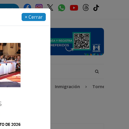
rectorio
× Cerrar
a Isabel-Claudina
Inmigración
Torneo Apertura 20