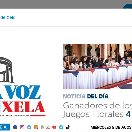
Di
 de Xela
s
La Voz de Xela Sports
Contáctanos
LA VOZ 25
eso Judicial
Fátima Bosch
Desaparecida
Alert