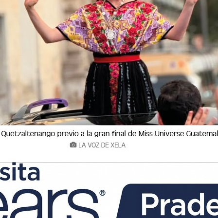
CAPTURA DE PRESUNTOS SICARIOS EN XELA
e la Policía Nacional Civil (PNC) evitó un ataque armado contra unidad
 y San Martín Sacatepéquez. Durante
 de la Policía Nacional Civil (PNC) evitó un ataque armado contra 
enango y San Martín Sacatepéquez. Durante...
 FUSILES OCULTOS EN HUEHUETENANGO
ito de Guatemala y la Policía Nacional Civil (PNC) permitió localizar 
io de La Democracia, Huehuet
rcito de Guatemala y la Policía Nacional Civil (PNC) permitió loca
elas, municipio de La Democracia, Huehuet...