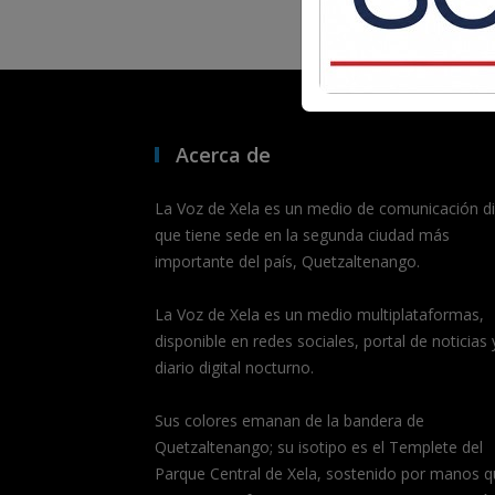
Acerca de
La Voz de Xela es un medio de comunicación dig
que tiene sede en la segunda ciudad más
importante del país, Quetzaltenango.
La Voz de Xela es un medio multiplataformas,
disponible en redes sociales, portal de noticias 
diario digital nocturno.
Sus colores emanan de la bandera de
Quetzaltenango; su isotipo es el Templete del
Parque Central de Xela, sostenido por manos q