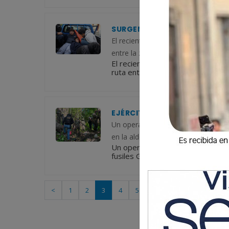
SURGEN MÁS DETALLES DE LA 
El reciente viernes, un operativo d
entre la zona 3 de Quetzaltenango
El reciente viernes, un operativo
ruta entre la zona 3 de Quetzalt
EJÉRCITO LOCALIZA CUATRO
Un operativo conjunto entre el Ejérc
en la aldea Las Espuelas, municip
Un operativo conjunto entre el Ejé
fusiles Galil en la aldea Las Espu
<
1
2
3
4
5
>
Última