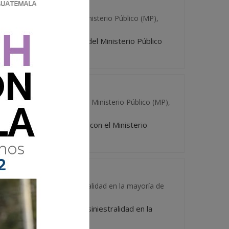
inación con fiscales del Ministerio Público (MP),
coordinación con fiscales del Ministerio Público
PNC), en coordinación con el Ministerio Público (MP),
vil (PNC), en coordinación con el Ministerio
idad Vial reduce la siniestralidad en la mayoría de
Seguridad Vial reduce la siniestralidad en la