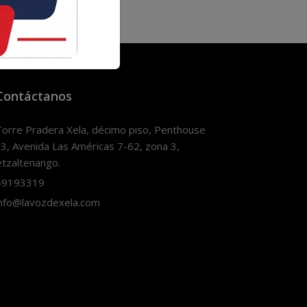
Contáctanos
orre Pradera Xela, décimo piso, Penthouse
3, Avenida Las Américas 7-62, zona 3,
tzaltenango.
9193319
nfo@lavozdexela.com