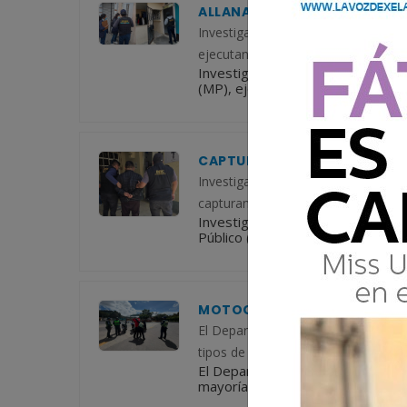
ALLANAMIENTOS EN QUETZAL
Investigadores de la División Nacio
ejecutan este jueves nueve allanam
Investigadores de la División Naci
(MP), ejecutan este jueves nueve 
CAPTURAN A SEÑALADO DE RO
Investigadores de la División Especi
capturan a un hombre señalado de p
Investigadores de la División Espe
Público (MP), capturan a un hombr
MOTOCICLETAS CONCENTRAN 
El Departamento de Tránsito de la Po
tipos de vehículos y modalidades d
El Departamento de Tránsito de la 
mayoría de tipos de vehículos y m