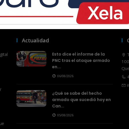
Actualidad
Esto dice el informe de la
ital
T
PNC tras el ataque armado
100
en...
Que
06/08/2026
4
i
y
¿Qué se sabe del hecho
armado que sucedió hoy en
Can...
05/08/2026
ue