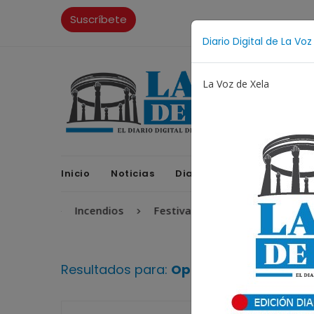
Suscríbete
Diario Digital de La Voz
La Voz de Xela
Inicio
Noticias
Diario Digital
Opinione
fantil
Incendios
Festival de Bandas 2026
Proc
Resultados para:
Operativo