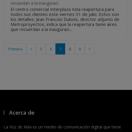
recuerdan a la inauguraci
El centro comercial Interplaza Xela reapertura para
todos sus clientes este viernes 31 de julio. Estos son
los detalles: Jean Francois Dubois, director adjunto de
Metroproyectos, indica que la reapertura tiene aires
que recuerdan a la inauguraci...
Primera
<
5
6
7
8
9
>
Acerca de
La Voz de Xela es un medio de comunicación digital que tiene