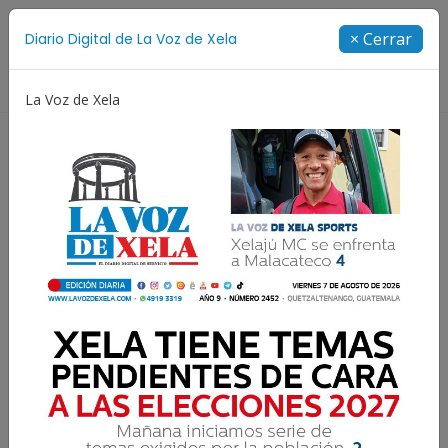
Suscríbete
× Cerrar
Diario Digital de La Voz de Xela
Directorio
La Voz de Xela
Jorge Messi
Copa Centroamericana
Patzicía
Resultados para:
Metroproyectos