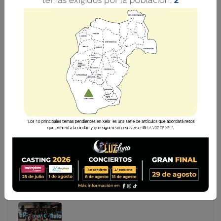
INTERPLAZA XELA TE LLEVA AL FINAL DE LA
ACADEMIA EN MÉXICO
El centro comercial Interplaza Xela y la corporación
Metroproyectos te llevan a la final de La Academia, el
cual se realiza en México. Ahora podrás cumplir el sueño
de ir a un concierto de La Academia en vivo, y mucho
mejor, será el de la gran f
El centro comercial Interplaza Xela y la corporación
Metroproyectos te llevan a la final de La Academia, el
cual se realiza en México. Ahora podrás cumplir el
sueño de ir a un concierto de La Academia en vivo, y
mucho mejor, será el de la gran f...