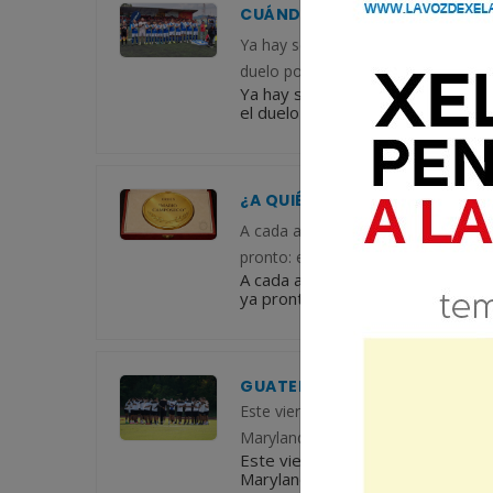
CUÁNDO SERÁ EL ENCUENTRO 
Ya hay sede confirmada para uno de
duelo por el ascenso a la Liga Nac
Ya hay sede confirmada para uno d
el duelo por el ascenso a la Liga
¿A QUIÉN DEBERÍAN DARLE L
A cada año, en el aniversario del C
pronto: el próximo 24 de febrero s
A cada año, en el aniversario del
ya pronto: el próximo 24 de febre
GUATEMALA SE ENFRENTA A A
Este viernes 14 de junio, la selec
Maryland, a las 18 horas (Guatemal
Este viernes 14 de junio, la sel
Maryland, a las 18 horas (Guatema