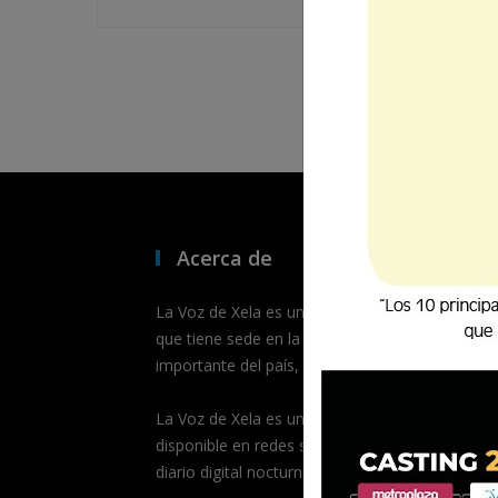
Acerca de
La Voz de Xela es un medio de comunicación dig
que tiene sede en la segunda ciudad más
importante del país, Quetzaltenango.
La Voz de Xela es un medio multiplataformas,
disponible en redes sociales, portal de noticias 
diario digital nocturno.