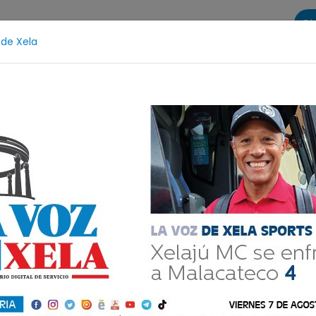
Di
 de Xela
s
La Voz de Xela Sports
Contáctanos
LA VOZ 25
atzicía
Escritura
Noveno Aniversario
Fichajes
emala