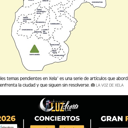
Actualidad
Privada de libertad fallece
ital
T
cuando era trasladada a
100
hos...
Que
08/08/2026
4
i
y
Disparan contra vivienda de
abogado en zona 6 de