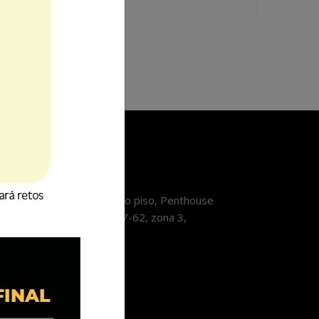
Contáctanos
orre Pradera Xela, décimo piso, Penthouse
3, Avenida Las Américas 7-62, zona 3,
tzaltenango.
9193319
nfo@lavozdexela.com