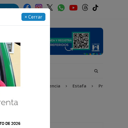
rectorio
× Cerrar
Niñez y Adolescencia
Estafa
Protección Infan