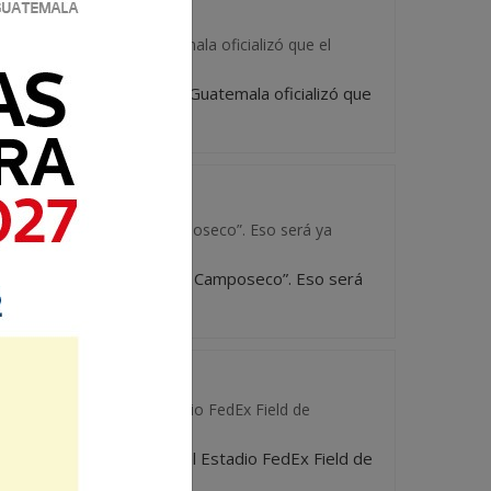
l Primera División Guatemala oficializó que el
 Futbol Primera División Guatemala oficializó que
e le llama Orden “Mario Camposeco”. Eso será ya
ual se le llama Orden “Mario Camposeco”. Eso será
AÍS
ntra Argentina en el Estadio FedEx Field de
oso contra Argentina en el Estadio FedEx Field de
, e...