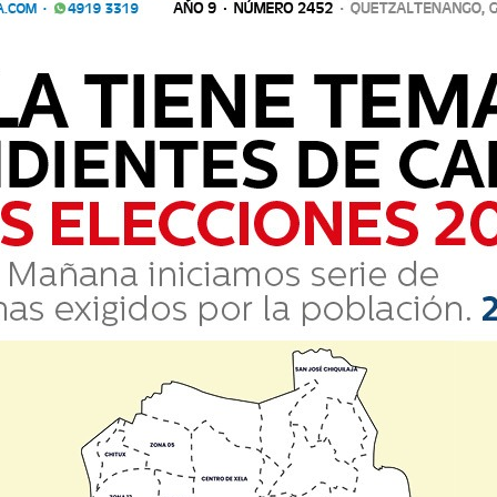
POR EL ASCENSO QUE DISPUTARÁ SUCHITEPÉQUEZ
 los partidos más decisivos del futbol guatemalteco. La Liga de Futbo
ional entre Nueva Santa Rosa y Suchitep&eacut
e los partidos más decisivos del futbol guatemalteco. La Liga de
 Nacional entre Nueva Santa Rosa y Suchitep&eacut...
A ORDEN MARIO CAMPOSECO?
lub Xelajú MC, según los estatutos, se otorga un galardón, al cual s
e cumplir&a
 Club Xelajú MC, según los estatutos, se otorga un galardón, al c
ro se cumplir&a...
RGENTINA HOY EN MARYLAND: DUELO HISTÓRICO PARA EL P
ción de Guatemala se medirá en un emocionante encuentro amistoso co
a). Bajo la dirección del entrenador mexicano Luis Fernando Tena, e
ección de Guatemala se medirá en un emocionante encuentro amist
la). Bajo la dirección del entrenador mexicano Luis Fernando Tena