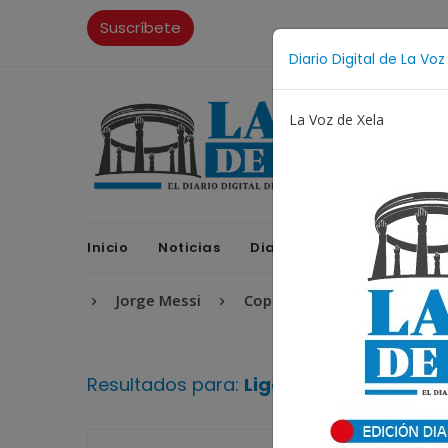
Suscríbete
Diario Digital de La Voz
La Voz de Xela
Inicio
Noticias
Diario Digital
Opinione
rgentino
Jorge Messi
Copa Centroamericana
P
Resultados para:
Liga Mayor de Guat