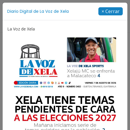
Suscríbete
× Cerrar
Diario Digital de La Voz de Xela
Directorio
La Voz de Xela
Jorge Messi
Copa Centroamericana
Patzicía
Resultados para:
Liderazgo