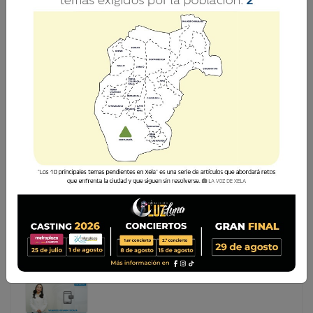
MÁS FUERTES QUE LOS DESAFÍOS: CÓMO
CONVERTIR OBSTÁCULOS EN OPORTUNIDAD
A lo largo de Pausa Estratégica: Evaluando el Camino
Recorrido, reconocemos que los desafíos no detienen el
propósito, sino que lo fortalecen. Cada obstáculo
enfrentado revela la capacidad interna de crecer y
persever
A lo largo de Pausa Estratégica: Evaluando el Camino
Recorrido, reconocemos que los desafíos no detienen
el propósito, sino que lo fortalecen. Cada obstáculo
enfrentado revela la capacidad interna de crecer y
persever...