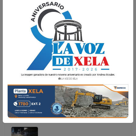
SURGE LA IDEA DE COLOCAR CÁMARAS EN
UNIDADES DEL TRANSPORTE PÚBLICO
La idea de que los microbuses que prestan el servicio
urbano en Xela puedan circular con dispositivos de
grabación fue planteada el jueves 16 de enero durante
una reunión entre propietarios de unidades colectivas y la
gobernadora depart
La idea de que los microbuses que prestan el servicio
urbano en Xela puedan circular con dispositivos de
grabación fue planteada el jueves 16 de enero
durante una reunión entre propietarios de unidades
colectivas y la gobernadora depart...