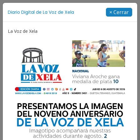
Suscríbete
× Cerrar
Diario Digital de La Voz de Xela
Directorio
La Voz de Xela
Fichajes
Niñez y Adolescencia
Estafa
Pro
Resultados para:
Inseguridad en Xela