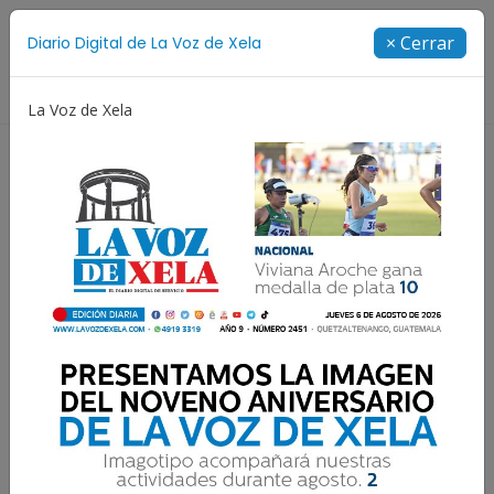
Suscríbete
× Cerrar
Diario Digital de La Voz de Xela
Directorio
La Voz de Xela
Fichajes
Niñez y Adolescencia
Estafa
Pr
Resultados para:
Futbol Nacional