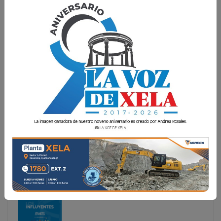
DETENER LA VIOLENCIA EN LOS ESTADIOS
[blockquote style="2"]La final del futbol nacional se
definirá este domingo, en donde se espera sea una
verdadera fiesta en la 'Capital de la Amistad', Guastatoya,
El Progreso".[/blockquote] En estos días en los que se
habla de futbol, final de la
[blockquote style="2"]La final del futbol nacional se
definirá este domingo, en donde se espera sea una
verdadera fiesta en la 'Capital de la Amistad',
Guastatoya, El Progreso".[/blockquote] En estos días
en los que se habla de futbol, final de la...