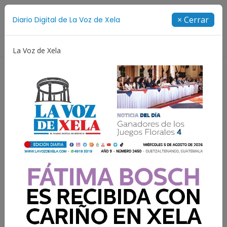
Suscríbete
× Cerrar
Diario Digital de La Voz de Xela
Directorio
La Voz de Xela
s 2026
Proceso Judicial
Fátima Bosch
Desapar
Resultados para:
Diaco