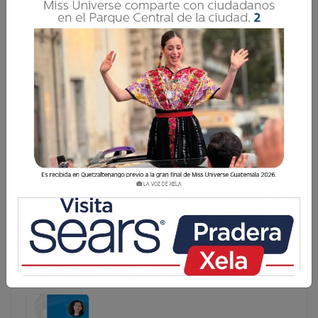
PORQUE NADIE SABE CUÁNDO ES LA ÚLTIMA
DESPEDIDA
PUNTUAL Hoy que fui a dejar a Mike al colegio íbamos
platicando de la inseguridad en Xela, derivada de las
extorsiones, y lo lamentable de los casos, como el de
Bernabé Pérez López, de 24 años, piloto de la ruta El
Trigal, asesinado ayer. Tú
PUNTUAL Hoy que fui a dejar a Mike al colegio íbamos
platicando de la inseguridad en Xela, derivada de las
extorsiones, y lo lamentable de los casos, como el de
Bernabé Pérez López, de 24 años, piloto de la ruta El
Trigal, asesinado ayer. Tú...