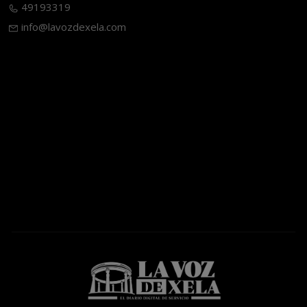
49193319
info@lavozdexela.com