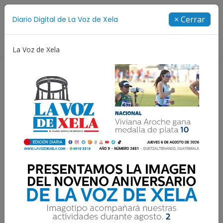
Suscríbete
× Cerrar
Diario Digital de La Voz de Xela
Directorio
La Voz de Xela
Fichajes
Niñez y Adolescencia
Estafa
Pro
Resultados para:
Copa del Mundo 2026