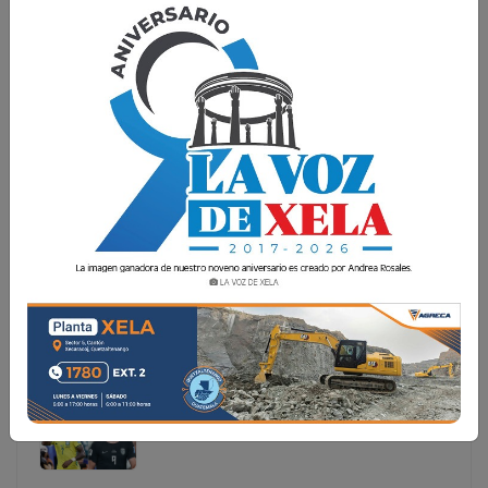
¿QUÉ PASA SI BUSCAN HAALAND EN GOOGLE?
Google activó un Easter Egg dedicado al delantero
noruego Erling Haaland como reconocimiento a su
destacada actuación en la Copa Mundial de la FIFA 2026.
La función se volvió viral después de que el propio
futbolist
Google activó un Easter Egg dedicado al delantero
noruego Erling Haaland como reconocimiento a su
destacada actuación en la Copa Mundial de la FIFA
2026. La función se volvió viral después de que el
propio futbolist...